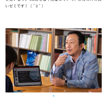
いゼミです！（＾0＾）