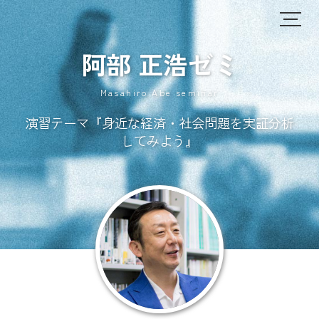
阿部 正浩ゼミ
Masahiro Abe seminar
演習テーマ
『身近な経済・社会問題を実証分析
してみよう』