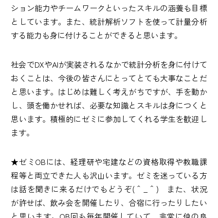
ション能力やチームワークといったスキルの涵養も目標
としています。また、統計解析ソフト
を使って計量分析
する能力も身に付けることができると思います。
社会でDXやAIが実装されるなかで統計分析を身に付けて
おくことは、今後の皆さんにとってとても大事なことだ
と思います。はじめは難しく考えがちですが、手を動か
し、頭を働かせれば、必要な知識とスキルは身につくと
思います。積極的にゼミに参加してくれる学生を歓迎し
ます。
★ゼミOBには、経理研や宅建などの資格取得や教職課
程等と両立できた人も沢山います。ゼミを迷っている方
は話を聞きに来るだけでもどうぞ(＾_＾) また、状況
が許せば、飲み会を開催したり、合宿に行ったりしたい
と思います。OB回も毎年開催していて、非常に仲の良